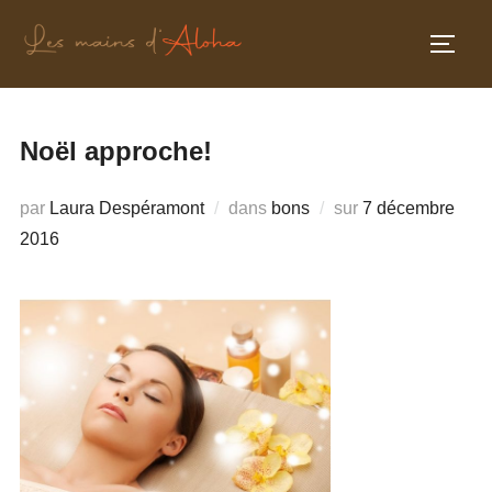
Aller
au
PERM
contenu
Noël approche!
Publié
par
Laura Despéramont
dans
bons
sur
7 décembre
le
2016